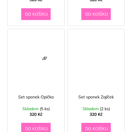
č
u
j
DO KOŠÍKU
DO KOŠÍKU
e
m
e
Set sponek Opička
Set sponek Zajíček
Skladem
(5 ks)
Skladem
(2 ks)
320 Kč
320 Kč
DO KOŠÍKU
DO KOŠÍKU