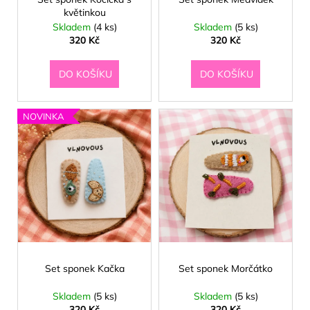
u
květinkou
ů
a
k
Skladem
(4 ks)
Skladem
(5 ks)
j
t
320 Kč
320 Kč
í
🍦
ů
t
DO KOŠÍKU
DO KOŠÍKU
?
NOVINKA
HLEDAT
D
o
p
o
Set sponek Kačka
Set sponek Morčátko
r
u
Skladem
(5 ks)
Skladem
(5 ks)
320 Kč
320 Kč