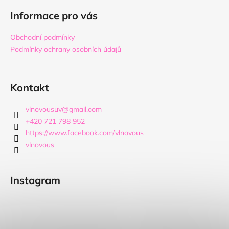
s
á
u
Informace pro vás
p
a
Obchodní podmínky
t
Podmínky ochrany osobních údajů
í
Kontakt
vlnovousuv
@
gmail.com
+420 721 798 952
https://www.facebook.com/vlnovous
vlnovous
Instagram