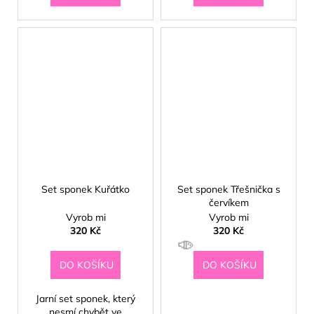
🍦
Set sponek Kuřátko
Set sponek Třešnička s
červíkem
Vyrob mi
Vyrob mi
320 Kč
320 Kč
DO KOŠÍKU
DO KOŠÍKU
Jarní set sponek, který
nesmí chybět ve