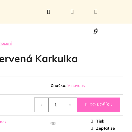
Hledat
Přihlášení
Nákupní
košík
nocení
🍦
ervená Karkulka
Značka:
Vlnovous
DO KOŠÍKU
Tisk
onek
Zeptat se