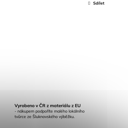
Sdílet
🍦
Vyrobeno v ČR z materiálu z EU
- nákupem podpoříte malého lokálního
tvůrce ze Šluknovského výběžku.