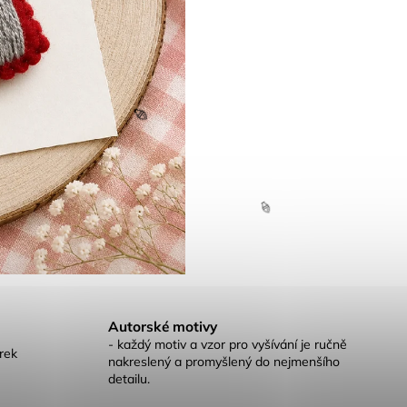
🍦
🍦
Autorské motivy
- každý motiv a vzor pro vyšívání je ručně
rek
nakreslený a promyšlený do nejmenšího
detailu.