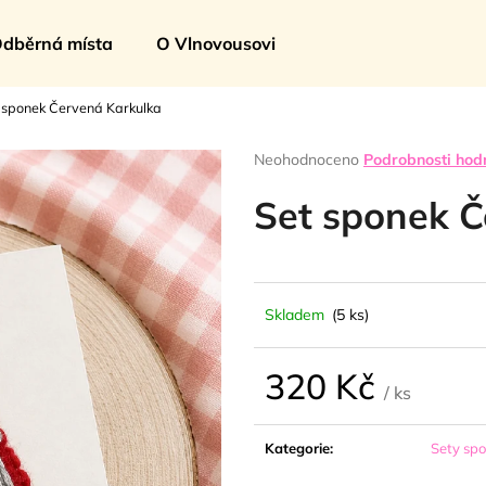
🍦
dběrná místa
O Vlnovousovi
 sponek Červená Karkulka
Co potřebujete najít?
Průměrné
Neohodnoceno
Podrobnosti hod
hodnocení
produktu
Set sponek Č
HLEDAT
je
0,0
z
5
Doporučujeme
hvězdiček.
Skladem
(5 ks)
320 Kč
/ ks
Měrná
cena:
Kategorie
:
Sety sp