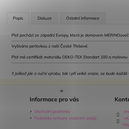
Popis
Diskuze
Ostatní informace
Plsť pochází ze západní Evropy, která je domovem MERINOoveček
Vyšíváno perlovkou z naší České Třebové.
Plsť má certifikát materiálu OEKO-TEX Standart 100 a molovou
!! Jelikož jde o ruční výrobu, tak i při velké snaze, se bude kaž
Z
á
Informace pro vás
Kont
p
a
Obchodní podmínky
vl
t
Podmínky ochrany osobních údajů
+4
í
ht
☀️