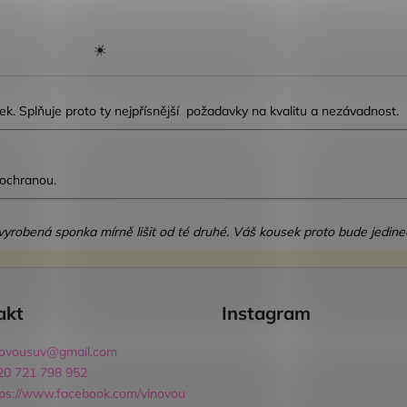
. Splňuje proto ty nejpřísnější požadavky na kvalitu a nezávadnost.
☀️
 ochranou.
dá vyrobená sponka mírně lišit od té druhé. Váš kousek proto bude jedine
akt
Instagram
novousuv
@
gmail.com
20 721 798 952
tps://www.facebook.com/vlnovou