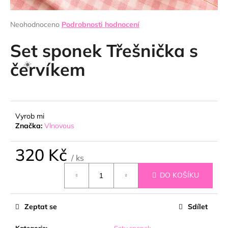
a
j
Průměrné
Neohodnoceno
Podrobnosti hodnocení
hodnocení
í
produktu
Set sponek Třešnička s
t
je
0,0
červíkem
?
z
5
hvězdiček.
☀️
Vyrob mi
HLEDAT
Značka:
Vlnovous
320 Kč
/ ks
D
Měrná
o
DO KOŠÍKU
cena:
p
o
r
Zeptat se
Sdílet
u
Kategorie
:
Sety sponek