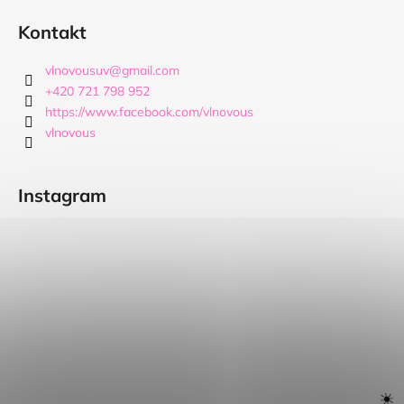
Kontakt
vlnovousuv
@
gmail.com
+420 721 798 952
https://www.facebook.com/vlnovous
vlnovous
Instagram