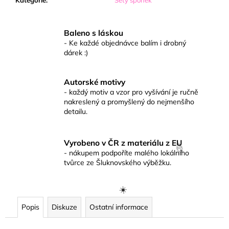
č
u
j
Baleno s láskou
e
- Ke každé objednávce balím i drobný
m
dárek :)
e
Autorské motivy
- každý motiv a vzor pro vyšívání je ručně
nakreslený a promyšlený do nejmenšího
detailu.
Vyrobeno v ČR z materiálu z EU
- nákupem podpoříte malého lokálního
tvůrce ze Šluknovského výběžku.
🍦
Popis
Diskuze
Ostatní informace