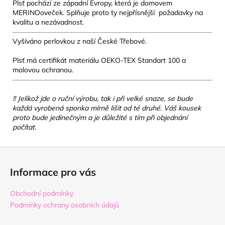
Plsť pochází ze západní Evropy, která je domovem
MERINOoveček. Splňuje proto ty nejpřísnější požadavky na
☀️
kvalitu a nezávadnost.
Vyšíváno perlovkou z naší České Třebové.
Plsť má certifikát materiálu OEKO-TEX Standart 100 a
molovou ochranou.
!! Jelikož jde o ruční výrobu, tak i při velké snaze, se bude
každá vyrobená sponka mírně lišit od té druhé. Váš kousek
proto bude jedinečným a je důležité s tím při objednání
počítat.
Z
á
Informace pro vás
p
a
Obchodní podmínky
t
Podmínky ochrany osobních údajů
í