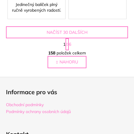
Jedinečný balíček plný
ručně vyrobených radostí.
NAČÍST 30 DALŠÍCH
S
1
6
t
O
r
158
položek celkem
v
á
NAHORU
l
n
k
á
o
d
Z
v
a
á
á
c
Informace pro vás
n
p
í
í
p
a
Obchodní podmínky
r
t
Podmínky ochrany osobních údajů
v
í
k
y