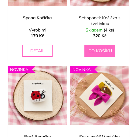
u
o
a
k
d
j
t
Spona Kočička
Set sponek Kočička s
u
í
květinkou
ů
k
Vyrob mi
Skladem
(4 ks)
t
t
170 Kč
320 Kč
?
ů
DETAIL
DO KOŠÍKU
NOVINKA
NOVINKA
HLEDAT
D
o
p
o
r
u
Brož Beruška
Set s mašlí Medvídek