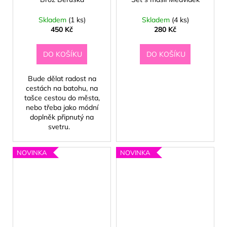
č
u
Skladem
(1 ks)
Skladem
(4 ks)
j
☀️
450 Kč
280 Kč
e
m
DO KOŠÍKU
DO KOŠÍKU
e
Bude dělat radost na
cestách na batohu, na
tašce cestou do města,
nebo třeba jako módní
doplněk připnutý na
svetru.
NOVINKA
NOVINKA