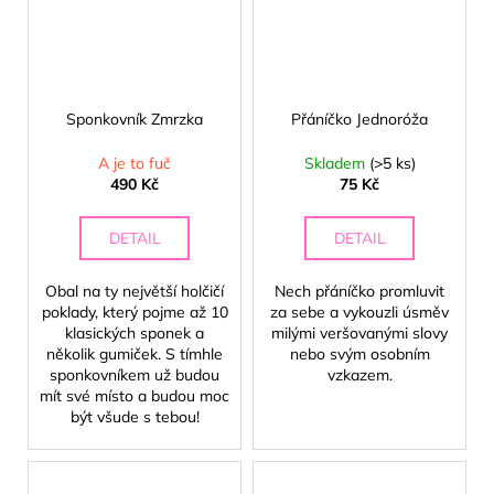
Sponkovník Zmrzka
Přáníčko Jednoróža
A je to fuč
Skladem
(>5 ks)
490 Kč
75 Kč
DETAIL
DETAIL
Obal na ty největší holčičí
Nech přáníčko promluvit
poklady, který pojme až 10
za sebe a vykouzli úsměv
klasických sponek a
milými veršovanými slovy
několik gumiček. S tímhle
nebo svým osobním
sponkovníkem už budou
vzkazem.
mít své místo a budou moc
být všude s tebou!