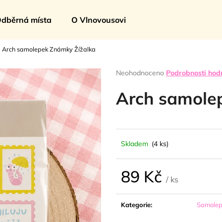
dběrná místa
O Vlnovousovi
Arch samolepek Známky Žížalka
Co potřebujete najít?
Průměrné
Neohodnoceno
Podrobnosti hod
hodnocení
produktu
Arch samole
HLEDAT
je
0,0
z
5
Doporučujeme
hvězdiček.
Skladem
(4 ks)
89 Kč
/ ks
Měrná
cena:
Kategorie
:
Samole