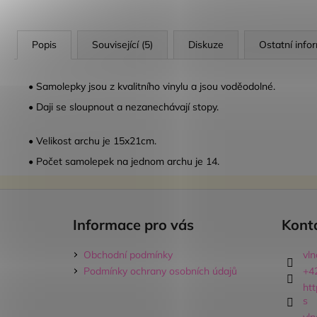
Popis
Související (5)
Diskuze
Ostatní info
• Samolepky jsou z kvalitního vinylu a jsou voděodolné.
• Daji se sloupnout a nezanechávají stopy.
• Velikost archu je 15x21cm.
• Počet samolepek na jednom archu je 14.
Z
á
Informace pro vás
Kont
p
a
Obchodní podmínky
vl
t
Podmínky ochrany osobních údajů
+4
í
ht
s
vl