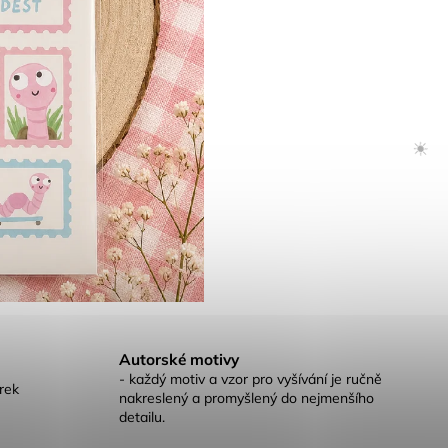
☀️
Autorské motivy
- každý motiv a vzor pro vyšívání je ručně
rek
nakreslený a promyšlený do nejmenšího
detailu.