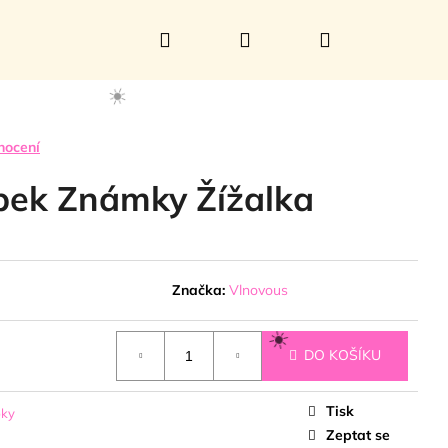
Hledat
Přihlášení
Nákupní
košík
nocení
☀️
pek Známky Žížalka
Značka:
Vlnovous
DO KOŠÍKU
Tisk
pky
Zeptat se
☀️