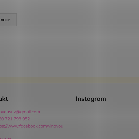
rmace
akt
Instagram
novousuv
@
gmail.com
20 721 798 952
tps://www.facebook.com/vlnovou
novous