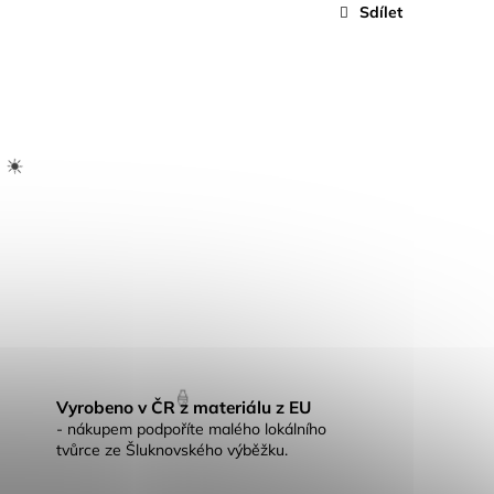
Sdílet
☀️
Vyrobeno v ČR z materiálu z EU
- nákupem podpoříte malého lokálního
tvůrce ze Šluknovského výběžku.
🍦