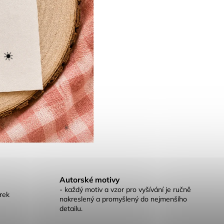
☀️
☀️
Autorské motivy
- každý motiv a vzor pro vyšívání je ručně
rek
nakreslený a promyšlený do nejmenšího
detailu.