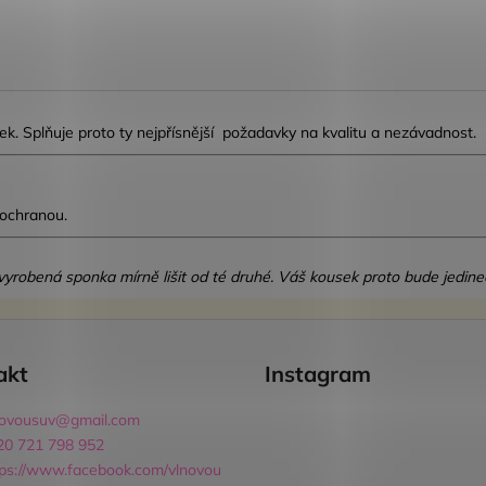
. Splňuje proto ty nejpřísnější požadavky na kvalitu a nezávadnost.
 ochranou.
dá vyrobená sponka mírně lišit od té druhé. Váš kousek proto bude jedine
akt
Instagram
novousuv
@
gmail.com
20 721 798 952
tps://www.facebook.com/vlnovou