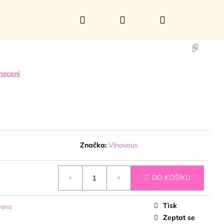
Hledat
Přihlášení
Nákupní
košík
nocení
🍦
a
Značka:
Vlnovous
DO KOŠÍKU
Tisk
pona
Zeptat se