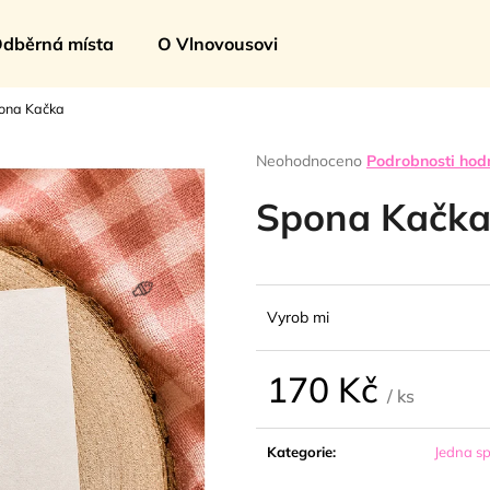
dběrná místa
O Vlnovousovi
ona Kačka
Co potřebujete najít?
Průměrné
Neohodnoceno
Podrobnosti hod
hodnocení
produktu
Spona Kačk
HLEDAT
je
0,0
z
5
Doporučujeme
hvězdiček.
Vyrob mi
🍦
170 Kč
/ ks
Měrná
cena:
Kategorie
:
Jedna s