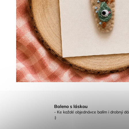
Baleno s láskou
- Ke každé objednávce balím i drobný dá
:)