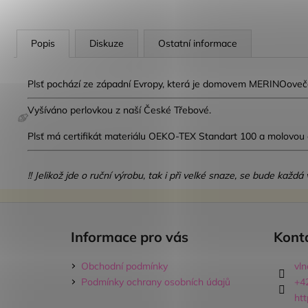
Popis
Diskuze
Ostatní informace
Plsť pochází ze západní Evropy, která je domovem MERINOoveček
Vyšíváno perlovkou z naší České Třebové.
Plsť má certifikát materiálu OEKO-TEX Standart 100 a molovou
!! Jelikož jde o ruční výrobu, tak i při velké snaze, se bude kaž
🍦
Z
á
Informace pro vás
Kont
p
a
Obchodní podmínky
vl
t
Podmínky ochrany osobních údajů
+4
í
ht