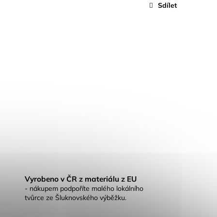
Sdílet
Vyrobeno v ČR z materiálu z EU
- nákupem podpoříte malého lokálního
tvůrce ze Šluknovského výběžku.