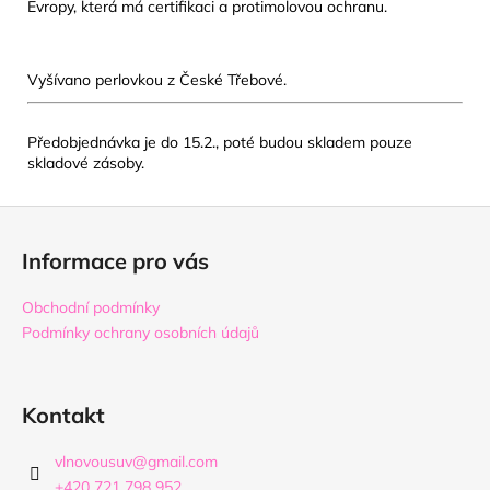
Evropy, která má certifikaci a protimolovou ochranu.
Vyšívano perlovkou z České Třebové.
Předobjednávka je do 15.2., poté budou skladem pouze
skladové zásoby.
Z
á
Informace pro vás
p
a
Obchodní podmínky
t
Podmínky ochrany osobních údajů
í
Kontakt
vlnovousuv
@
gmail.com
+420 721 798 952