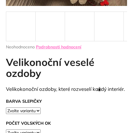
a
j
í
t
?
Průměrné
Neohodnoceno
Podrobnosti hodnocení
hodnocení
produktu
Velikonoční veselé
je
HLEDAT
0,0
ozdoby
z
5
hvězdiček.
Velikokonoční ozdoby, které rozveselí každý interiér.
D
o
BARVA SLEPIČKY
p
o
r
POČET VOLSKÝCH OK
☀️
u