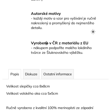
Autorské motivy
- každý motiv a vzor pro vyšívání je ručně
nakreslený a promyšlený do nejmenšího
detailu.
Vyrobeno v ČR z materiálu z EU
- nákupem podpoříte malého lokálního
tvůrce ze Šluknovského výběžku.
☀️
🍦
Popis
Diskuze
Ostatní informace
Velikost slepičky cca 8x8cm
Velikost volského oka cca 5x5cm
Ručně vyrobeno z kvalitní 100% merinoplsti ze západní