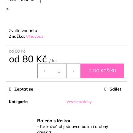
č
u
j
e
m
Zvolte variantu
e
☀️
Značka:
Vlnovous
od 80 Kč
od
80 Kč
/ ks
Měrná
DO KOŠÍKU
cena:
Zeptat se
Sdílet
Kategorie
:
Veselé ozdoby
Baleno s láskou
- Ke každé objednávce balím i drobný
dárek :)