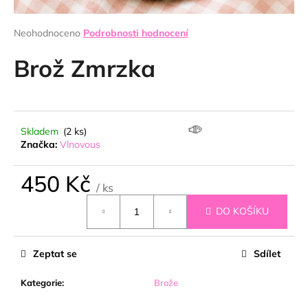
a
j
Průměrné
Neohodnoceno
Podrobnosti hodnocení
hodnocení
í
produktu
Brož Zmrzka
t
je
0,0
?
z
5
hvězdiček.
Skladem
(2 ks)
Značka:
Vlnovous
HLEDAT
450 Kč
/ ks
🍦
Měrná
DO KOŠÍKU
cena:
D
o
p
Zeptat se
Sdílet
o
r
Kategorie
:
Brože
u