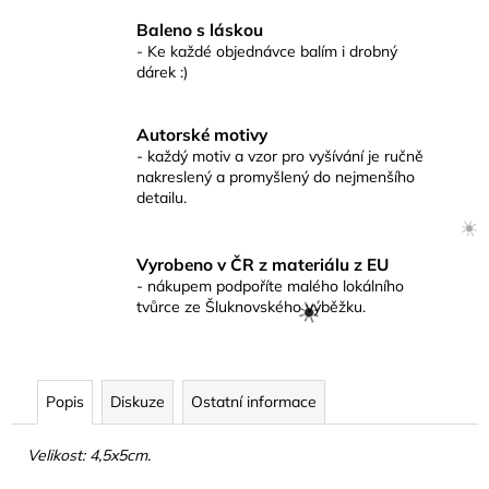
č
u
Baleno s láskou
j
- Ke každé objednávce balím i drobný
dárek :)
e
m
e
Autorské motivy
- každý motiv a vzor pro vyšívání je ručně
nakreslený a promyšlený do nejmenšího
detailu.
Vyrobeno v ČR z materiálu z EU
- nákupem podpoříte malého lokálního
☀️
tvůrce ze Šluknovského výběžku.
Popis
Diskuze
Ostatní informace
☀️
Velikost: 4,5x5cm.