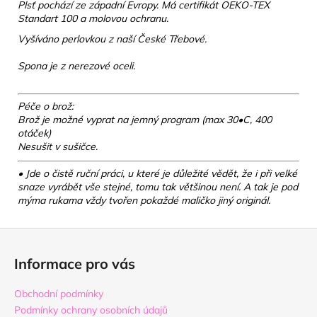
Plsť pochází ze západní Evropy. Má certifikát OEKO-TEX
Standart 100 a molovou ochranu.
Vyšíváno perlovkou z naší České Třebové.
Spona je z nerezové oceli.
Péče o brož:
Brož je možné vyprat na jemný program (max 30•C, 400
otáček)
Nesušit v sušičce.
• Jde o čistě ruční práci, u které je důležité vědět, že i při velké
snaze vyrábět vše stejné, tomu tak většinou není. A tak je pod
mýma rukama vždy tvořen pokaždé maličko jiný originál.
Z
á
Informace pro vás
p
a
Obchodní podmínky
t
Podmínky ochrany osobních údajů