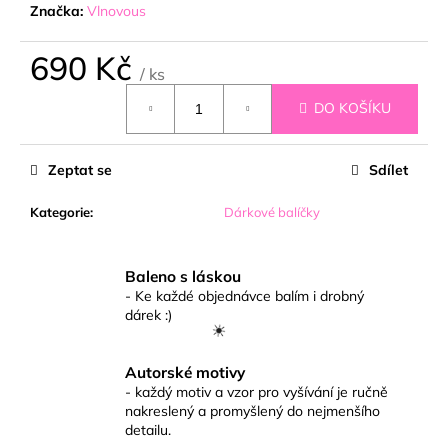
č
Značka:
Vlnovous
u
j
690 Kč
e
/ ks
m
Měrná
DO KOŠÍKU
e
cena:
Zeptat se
Sdílet
Kategorie
:
Dárkové balíčky
Baleno s láskou
- Ke každé objednávce balím i drobný
dárek :)
Autorské motivy
- každý motiv a vzor pro vyšívání je ručně
nakreslený a promyšlený do nejmenšího
detailu.