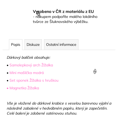
☀️
Vyrobeno v ČR z materiálu z EU
- nákupem podpoříte malého lokálního
tvůrce ze Šluknovského výběžku.
🍦
Popis
Diskuze
Ostatní informace
Dárkový balíček obsahuje:
•
Samolepkový arch Žížalka
•
Mini mašlička modrá
•
Set sponek Žížalka s hruškou
•
Magnetka Žížalka
🍦
Vše je vložené do dárkové krabice s veselou barevnou výplní a
následně zabalené v hedvábném papíru, který je zapečetěn.
Celé balení je zdobené saténovou stuhou.