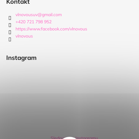
Kontakt
vlnovousuv
@
gmail.com
+420 721 798 952
https://www.facebook.com/vlnovous
vlnovous
Instagram
Sledovat na Instagramu