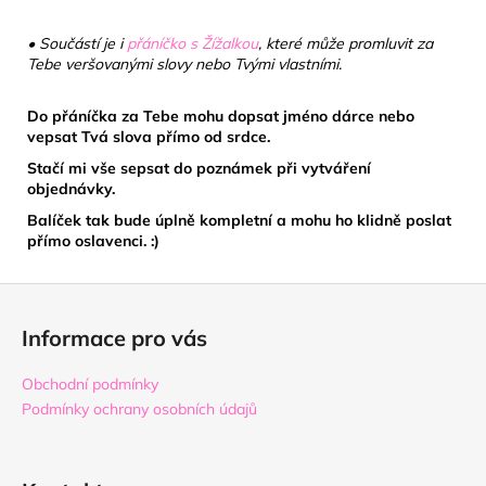
• Součástí je i
přáníčko s Žížalkou
, které může promluvit za
Tebe veršovanými slovy nebo Tvými vlastními.
Do přáníčka za Tebe mohu dopsat jméno dárce nebo
vepsat Tvá slova přímo od srdce.
Stačí mi vše sepsat do poznámek při vytváření
objednávky.
Balíček tak bude úplně kompletní a mohu ho klidně poslat
přímo oslavenci. :)
Z
á
Informace pro vás
p
a
Obchodní podmínky
t
Podmínky ochrany osobních údajů
í