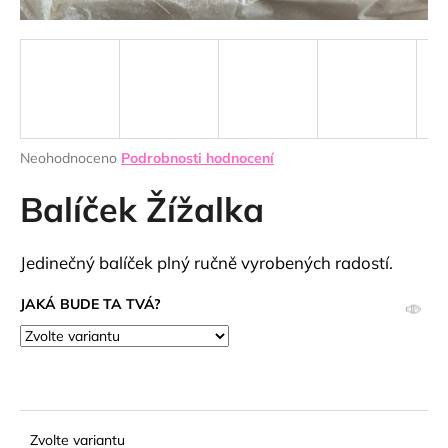
a
j
í
t
🍦
?
Průměrné
Neohodnoceno
Podrobnosti hodnocení
hodnocení
produktu
Balíček Žížalka
je
HLEDAT
0,0
z
Jedinečný balíček plný ručně vyrobených radostí.
5
hvězdiček.
JAKÁ BUDE TA TVÁ?
D
o
p
o
r
🍦
u
Zvolte variantu